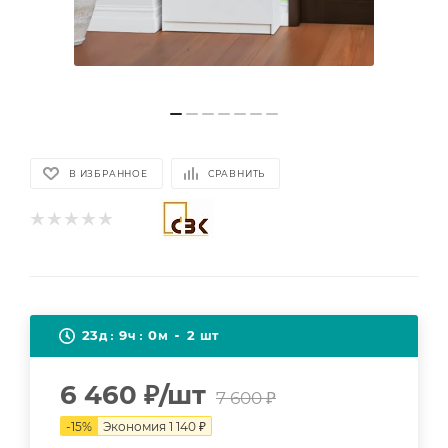
В ИЗБРАННОЕ
СРАВНИТЬ
23
9
0
2
д
ч
м
шт
6 460
₽
/шт
7 600
₽
-
15
%
Экономия
1 140
₽