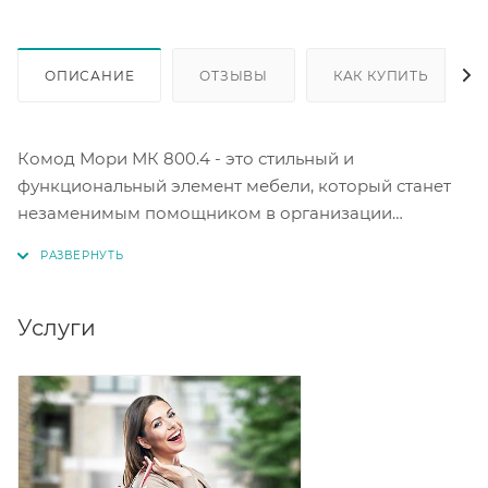
ОПИСАНИЕ
ОТЗЫВЫ
КАК КУПИТЬ
Комод Мори МК 800.4 - это стильный и
функциональный элемент мебели, который станет
незаменимым помощником в организации
пространства.
Комод выполнен в современном стиле, что
позволяет ему гармонично вписаться в любой
Услуги
интерьер. Белый цвет комода придает ему легкость
и свежесть, делая его визуально более просторным.
Комод оснащен четырьмя выдвижными ящиками
на роликовых направляющих, что обеспечивает
удобство использования и надежность конструкции.