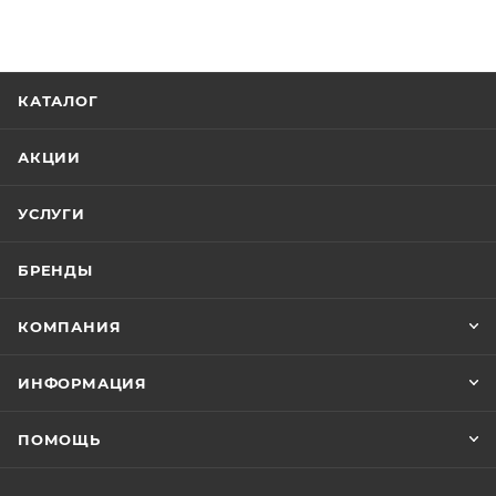
только стильный и функциональный предмет
мебели, но и гарантию качества и долговечности от
производителя.
КАТАЛОГ
АКЦИИ
УСЛУГИ
БРЕНДЫ
КОМПАНИЯ
ИНФОРМАЦИЯ
ПОМОЩЬ