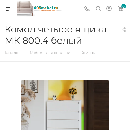
0
Комод четыре ящика
МК 800.4 белый
—
—
Каталог
Мебель для спальни
Комоды