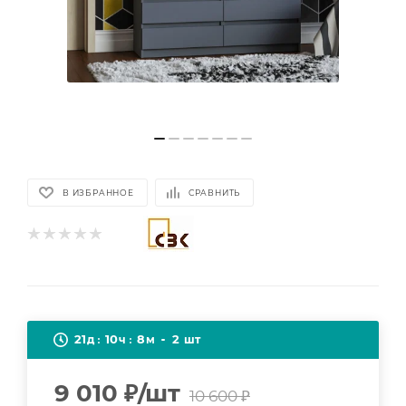
В ИЗБРАННОЕ
СРАВНИТЬ
21
10
8
2
д
ч
м
шт
9 010
₽
/шт
10 600
₽