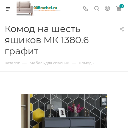
0
Комод на шесть
ящиков МК 1380.6
графит
—
—
Каталог
Мебель для спальни
Комоды