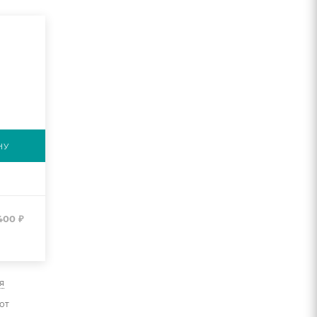
НУ
400
₽
я
от