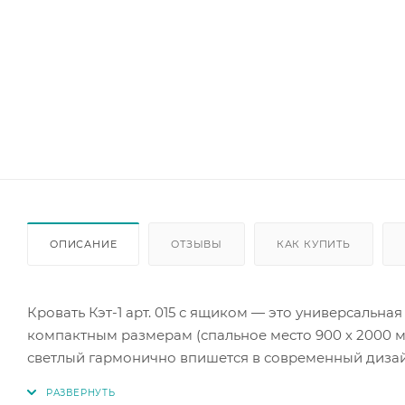
ОПИСАНИЕ
ОТЗЫВЫ
КАК КУПИТЬ
Кровать Кэт-1 арт. 015 с ящиком — это универсальна
компактным размерам (спальное место 900 х 2000 мм
светлый гармонично впишется в современный дизай
белья или других вещей. Кровать Кэт-1 будет радов
долгого времени.