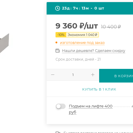
23
7
13
0
д
ч
м
шт
9 360
₽
/шт
10 400
₽
-
10
%
Экономия
1 040
₽
изготовление под заказ
Нашли дешевле? Сделаем скидку
Срок доставки, дней -
21
В КОРЗИ
КУПИТЬ В 1 КЛИК
Подъем на лифте 400
руб