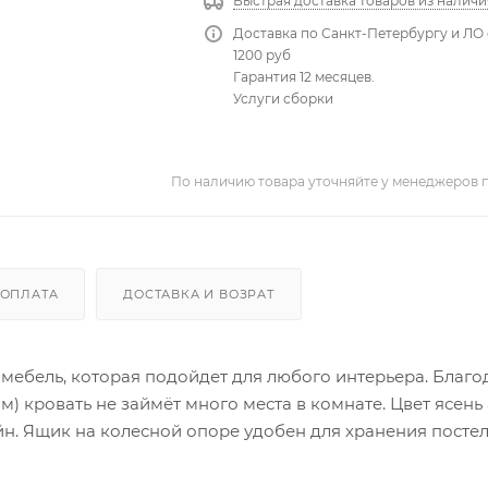
Быстрая доставка товаров из наличи
Доставка по Санкт-Петербургу и ЛО 
1200 руб
Гарантия 12 месяцев.
Услуги сборки
По наличию товара уточняйте у менеджеров 
ОПЛАТА
ДОСТАВКА И ВОЗРАТ
я мебель, которая подойдет для любого интерьера. Благо
) кровать не займёт много места в комнате. Цвет ясень
н. Ящик на колесной опоре удобен для хранения посте
ать своего владельца комфортом и надёжностью на прот