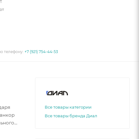
я
от
по телефону:
+7 (921) 754-44-53
даря
Все товары категории
 анкор
Все товары бренда Диал
льного
яжении